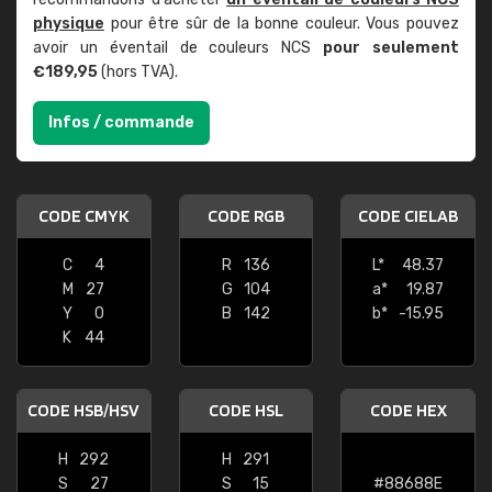
physique
pour être sûr de la bonne couleur. Vous pouvez
avoir un éventail de couleurs NCS
pour seulement
€189,95
(hors TVA).
Infos / commande
CODE CMYK
CODE RGB
CODE CIELAB
C
4
R
136
L*
48.37
M
27
G
104
a*
19.87
Y
0
B
142
b*
-15.95
K
44
CODE HSB/HSV
CODE HSL
CODE HEX
H
292
H
291
S
27
S
15
#88688E