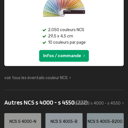
2.050 couleurs NCS
29,5 x 4,5 cm
10 couleurs par page
Infos / commande
voir tous les éventails couleur NCS
Autres NCS s 4000 - s 4550
(222)
tout NCS s 4000 - s 4550
NCS S 4000-N
NCS S 4005-B
NCS S 4005-B20G