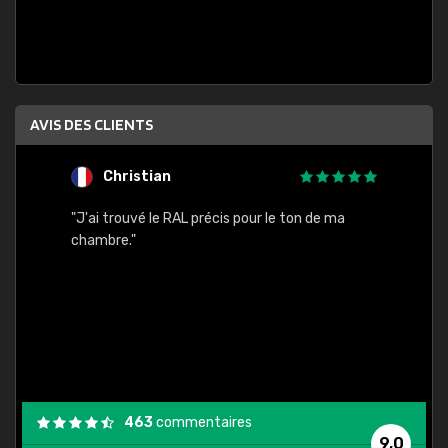
AVIS DES CLIENTS
Christian
F
 quels
"J'ai trouvé le RAL précis pour le ton de ma
"Bien 
rs
chambre."
. On ne
est
."
463
commentaires
9,0