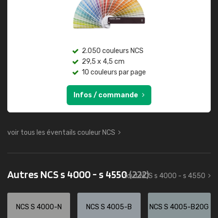
2.050 couleurs NCS
29,5 x 4,5 cm
10 couleurs par page
Infos / commande
voir tous les éventails couleur NCS
Autres NCS s 4000 - s 4550
(222)
tout NCS s 4000 - s 4550
NCS S 4000-N
NCS S 4005-B
NCS S 4005-B20G