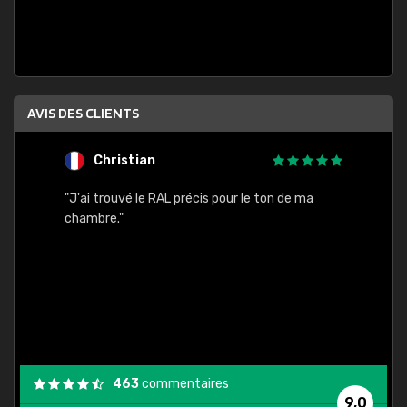
AVIS DES CLIENTS
Christian
F
 quels
"J'ai trouvé le RAL précis pour le ton de ma
"Bien 
rs
chambre."
. On ne
est
."
463
commentaires
9,0