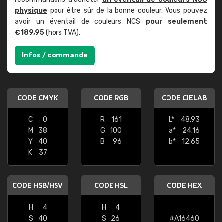
physique
pour être sûr de la bonne couleur. Vous pouvez
avoir un éventail de couleurs NCS
pour seulement
€189,95
(hors TVA).
Infos / commande
CODE CMYK
CODE RGB
CODE CIELAB
C
0
R
161
L*
48.93
M
38
G
100
a*
24.16
Y
40
B
96
b*
12.65
K
37
CODE HSB/HSV
CODE HSL
CODE HEX
H
4
H
4
S
40
S
26
#A16460