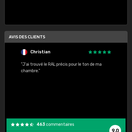
AVIS DES CLIENTS
Christian
F
 quels
"J'ai trouvé le RAL précis pour le ton de ma
"Bien 
rs
chambre."
. On ne
est
."
463
commentaires
9,0