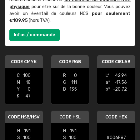
physique
pour être sûr de la bonne couleur. Vous pouvez
avoir un éventail de couleurs NCS
pour seulement
€189,95
(hors TVA).
Infos / commande
CODE CMYK
CODE RGB
CODE CIELAB
C
100
R
0
L*
42.94
M
18
G
111
a*
-17.56
Y
0
B
135
b*
-20.72
K
47
CODE HSB/HSV
CODE HSL
CODE HEX
H
191
H
191
S
100
S
100
#006F87