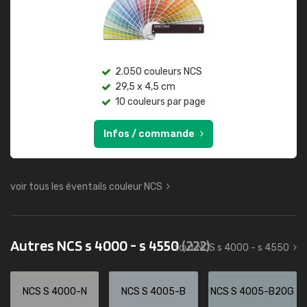
2.050 couleurs NCS
29,5 x 4,5 cm
10 couleurs par page
Infos / commande
voir tous les éventails couleur NCS
Autres NCS s 4000 - s 4550
(222)
tout NCS s 4000 - s 4550
NCS S 4000-N
NCS S 4005-B
NCS S 4005-B20G