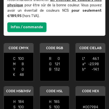
physique
pour être sûr de la bonne couleur. Vous pouvez
avoir un éventail de couleurs NCS
pour seulement
€189,95
(hors TVA).
Infos / commande
CODE CMYK
CODE RGB
CODE CIELAB
C
100
R
0
L*
46.1
M
8
G
121
a*
-23.98
Y
0
B
132
b*
-14.1
K
48
CODE HSB/HSV
CODE HSL
CODE HEX
H
184
H
185
S
100
S
100
#007984