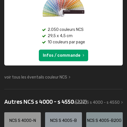
2.050 couleurs NCS
29,5 x 4,5 cm
10 couleurs par page
Infos / commande
voir tous les éventails couleur NCS
Autres NCS s 4000 - s 4550
(222)
tout NCS s 4000 - s 4550
NCS S 4000-N
NCS S 4005-B
NCS S 4005-B20G