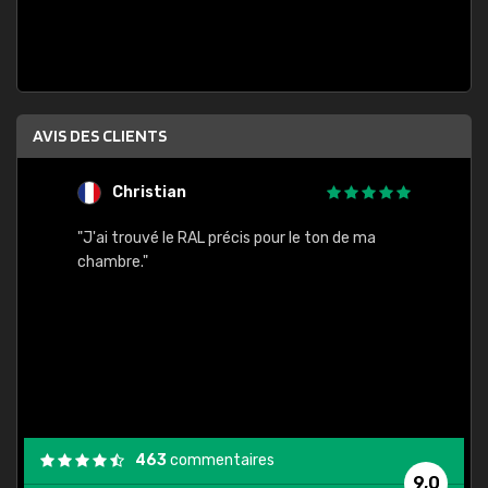
AVIS DES CLIENTS
Christian
F
 quels
"J'ai trouvé le RAL précis pour le ton de ma
"Bien 
rs
chambre."
. On ne
est
."
463
commentaires
9,0