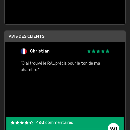
AVIS DES CLIENTS
Christian
F
 quels
"J'ai trouvé le RAL précis pour le ton de ma
"Bien 
rs
chambre."
. On ne
est
."
463
commentaires
9,0