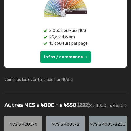
2.050 couleurs NCS
29,5 x 4,5 cm
10 couleurs par page
Infos / commande
voir tous les éventails couleur NCS
Autres NCS s 4000 - s 4550
(222)
tout NCS s 4000 - s 4550
NCS S 4000-N
NCS S 4005-B
NCS S 4005-B20G