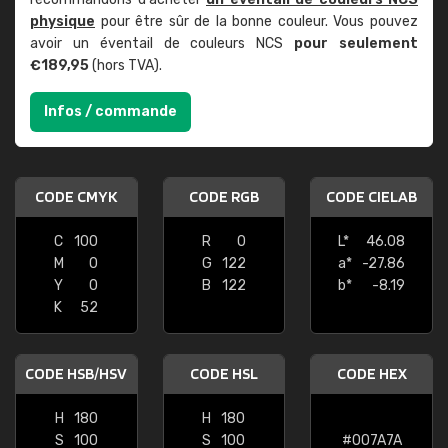
physique
pour être sûr de la bonne couleur. Vous pouvez
avoir un éventail de couleurs NCS
pour seulement
€189,95
(hors TVA).
Infos / commande
CODE CMYK
CODE RGB
CODE CIELAB
C
100
R
0
L*
46.08
M
0
G
122
a*
-27.86
Y
0
B
122
b*
-8.19
K
52
CODE HSB/HSV
CODE HSL
CODE HEX
H
180
H
180
S
100
S
100
#007A7A