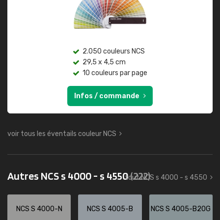
2.050 couleurs NCS
29,5 x 4,5 cm
10 couleurs par page
Infos / commande
voir tous les éventails couleur NCS
Autres NCS s 4000 - s 4550
(222)
tout NCS s 4000 - s 4550
NCS S 4000-N
NCS S 4005-B
NCS S 4005-B20G