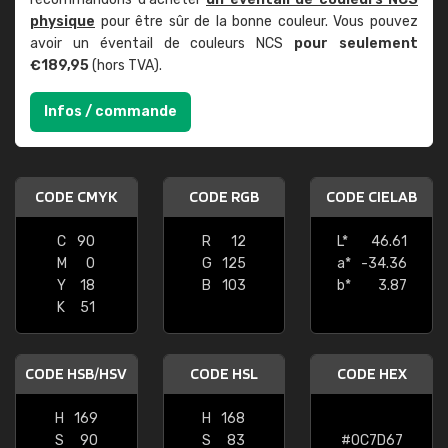
physique
pour être sûr de la bonne couleur. Vous pouvez
avoir un éventail de couleurs NCS
pour seulement
€189,95
(hors TVA).
Infos / commande
CODE CMYK
CODE RGB
CODE CIELAB
C
90
R
12
L*
46.61
M
0
G
125
a*
-34.36
Y
18
B
103
b*
3.87
K
51
CODE HSB/HSV
CODE HSL
CODE HEX
H
169
H
168
S
90
S
83
#0C7D67