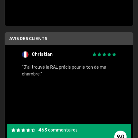
AVIS DES CLIENTS
Christian
F
 quels
"J'ai trouvé le RAL précis pour le ton de ma
"Bien 
rs
chambre."
. On ne
est
."
463
commentaires
9,0