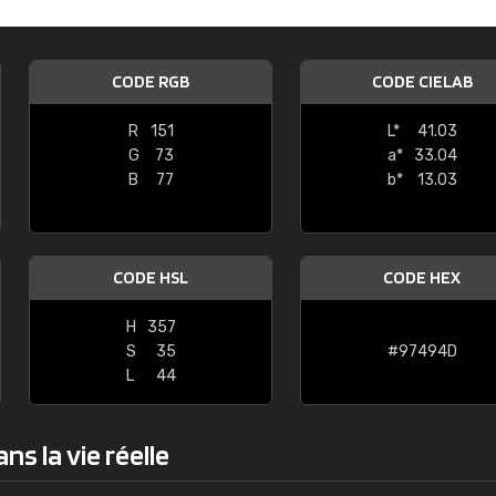
uvrard
Christian
 pas de voir clairement quels
"J'ai trouvé le RAL précis pour le to
CODE RGB
CODE CIELAB
sponibles. Il y a plusieurs
chambre."
s: Classic, Design, etc. On ne
R
151
L*
41.03
t quoi. La livraison s'est
G
73
a*
33.04
roduit reçu me convient."
B
77
b*
13.03
CODE HSL
CODE HEX
H
357
S
35
#97494D
L
44
s la vie réelle