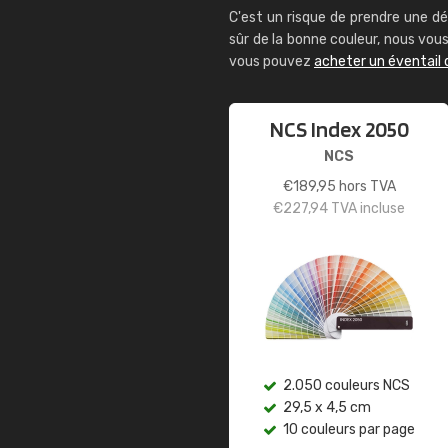
C'est un risque de prendre une dé
sûr de la bonne couleur, nous vo
vous pouvez
acheter un éventail 
NCS Index 2050
NCS
€
189,95
hors TVA
€
227,94
TVA incluse
2.050 couleurs NCS
29,5 x 4,5 cm
10 couleurs par page