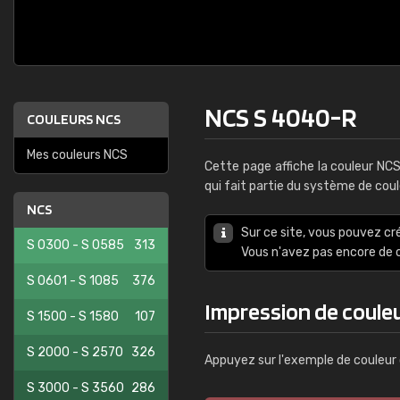
NCS S 4040-R
COULEURS NCS
Mes couleurs NCS
Cette page affiche la couleur NC
qui fait partie du système de cou
NCS
Sur ce site, vous pouvez cr
S 0300 - S 0585
313
Vous n'avez pas encore d
S 0601 - S 1085
376
Impression de coule
S 1500 - S 1580
107
S 2000 - S 2570
326
Appuyez sur l'exemple de couleur 
S 3000 - S 3560
286