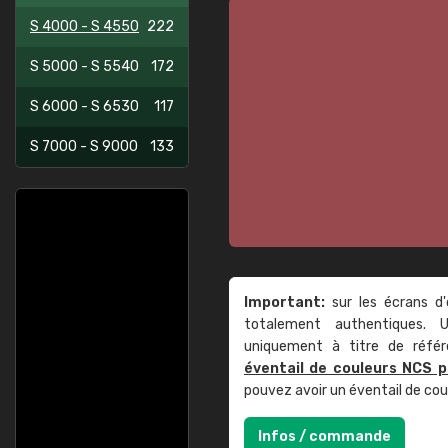
S 4000 - S 4550
222
S 5000 - S 5540
172
S 6000 - S 6530
117
S 7000 - S 9000
133
Important:
sur les écrans d'
totalement authentiques. U
uniquement à titre de réfé
éventail de couleurs NCS p
pouvez avoir un éventail de co
Infos / commande