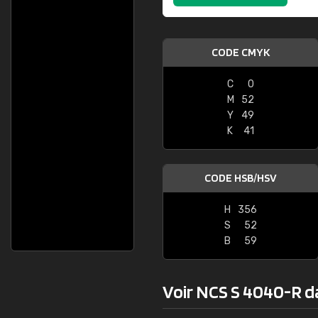
Guillaume E
"Le site ne permet
CODE CMYK
sont les produits di
palettes de couleur
C
0
comprend pas qui es
M
52
bien passé et le p
Y
49
K
41
CODE HSB/HSV
H
356
S
52
B
59
Voir NCS S 4040-R dan