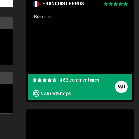
FRANCOIS LEGROS
n de ma
"Bien reçu"
"
463
commentaires
9,0