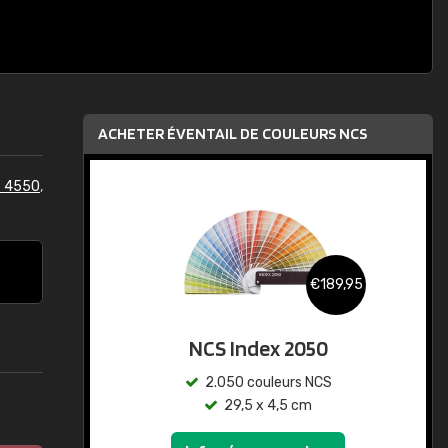
ACHETER ÉVENTAIL DE COULEURS NCS
S 4550
,
€189,95
NCS Index 2050
2.050 couleurs NCS
29,5 x 4,5 cm