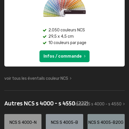
2.050 couleurs NCS
29,5 x 4,5 cm
10 couleurs par page
Infos / commande
voir tous les éventails couleur NCS
Autres NCS s 4000 - s 4550
(222)
tout NCS s 4000 - s 4550
NCS S 4000-N
NCS S 4005-B
NCS S 4005-B20G