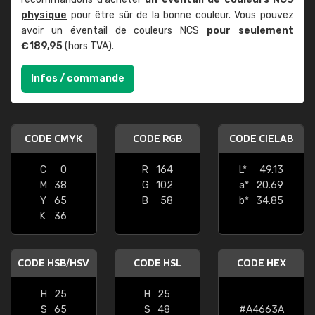
physique
pour être sûr de la bonne couleur. Vous pouvez
avoir un éventail de couleurs NCS
pour seulement
€189,95
(hors TVA).
Infos / commande
CODE CMYK
CODE RGB
CODE CIELAB
C
0
R
164
L*
49.13
M
38
G
102
a*
20.69
Y
65
B
58
b*
34.85
K
36
CODE HSB/HSV
CODE HSL
CODE HEX
H
25
H
25
S
65
S
48
#A4663A