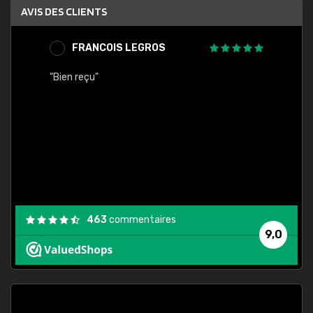
AVIS DES CLIENTS
FRANCOIS LEGROS
A
a
"Bien reçu"
"Comma
463
commentaires
9,0