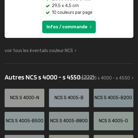
29,5 x 4,5 cm
10 couleurs par page
Infos / commande
voir tous les éventails couleur NCS
Autres NCS s 4000 - s 4550
(222)
tout NCS s 4000 - s 4550
NCS S 4000-N
NCS S 4005-B
NCS S 4005-B20G
NCS S 4005-B50G
NCS S 4005-B80G
NCS S 4005-G