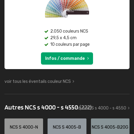
2.050 couleurs NCS
29,5 x 4,5 cm
10 couleurs par page
Infos / commande
voir tous les éventails couleur NCS
Autres NCS s 4000 - s 4550
(222)
tout NCS s 4000 - s 4550
NCS S 4000-N
NCS S 4005-B
NCS S 4005-B20G