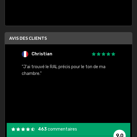
AVIS DES CLIENTS
Christian
F
 quels
"J'ai trouvé le RAL précis pour le ton de ma
"Bien 
rs
chambre."
. On ne
est
."
463
commentaires
9,0