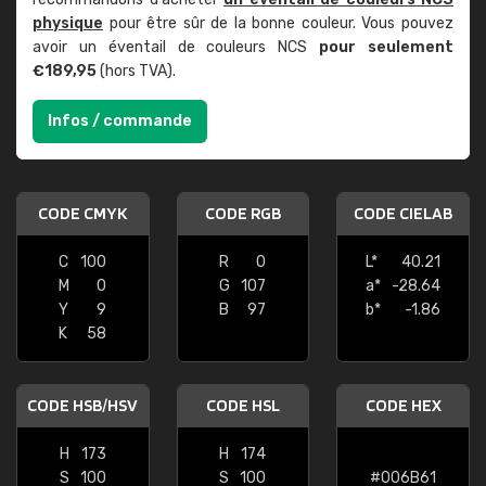
physique
pour être sûr de la bonne couleur. Vous pouvez
avoir un éventail de couleurs NCS
pour seulement
€189,95
(hors TVA).
Infos / commande
CODE CMYK
CODE RGB
CODE CIELAB
C
100
R
0
L*
40.21
M
0
G
107
a*
-28.64
Y
9
B
97
b*
-1.86
K
58
CODE HSB/HSV
CODE HSL
CODE HEX
H
173
H
174
S
100
S
100
#006B61