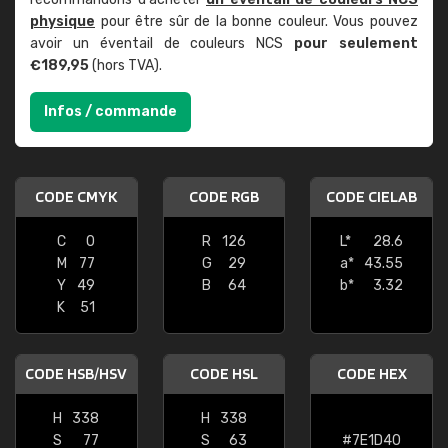
physique
pour être sûr de la bonne couleur. Vous pouvez
avoir un éventail de couleurs NCS
pour seulement
€189,95
(hors TVA).
Infos / commande
CODE CMYK
CODE RGB
CODE CIELAB
C
0
R
126
L*
28.6
M
77
G
29
a*
43.55
Y
49
B
64
b*
3.32
K
51
CODE HSB/HSV
CODE HSL
CODE HEX
H
338
H
338
S
77
S
63
#7E1D40