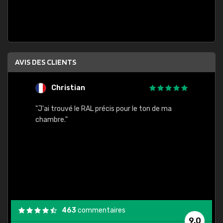
AVIS DES CLIENTS
Christian
F
 quels
"J'ai trouvé le RAL précis pour le ton de ma
"Bien 
rs
chambre."
. On ne
est
."
463
commentaires
9,0