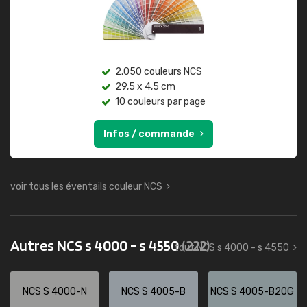
2.050 couleurs NCS
29,5 x 4,5 cm
10 couleurs par page
Infos / commande
voir tous les éventails couleur NCS
Autres NCS s 4000 - s 4550
(222)
tout NCS s 4000 - s 4550
NCS S 4000-N
NCS S 4005-B
NCS S 4005-B20G