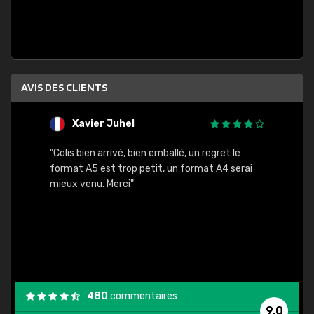
AVIS DES CLIENTS
Xavier Juhel
G
"Colis bien arrivé, bien emballé, un regret le
"Le si
format A5 est trop petit, un format A4 serai
sont l
mieux venu. Merci"
palett
compre
bien p
480
commentaires
9,0