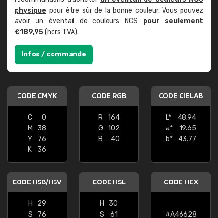
physique
pour être sûr de la bonne couleur. Vous pouvez
avoir un éventail de couleurs NCS
pour seulement
€189,95
(hors TVA).
Infos / commande
CODE CMYK
CODE RGB
CODE CIELAB
C
0
R
164
L*
48.94
M
38
G
102
a*
19.65
Y
76
B
40
b*
43.77
K
36
CODE HSB/HSV
CODE HSL
CODE HEX
H
29
H
30
S
76
S
61
#A46628