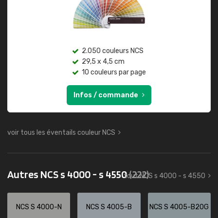
2.050 couleurs NCS
29,5 x 4,5 cm
10 couleurs par page
Infos / commande
voir tous les éventails couleur NCS
Autres NCS s 4000 - s 4550
(222)
tout NCS s 4000 - s 4550
NCS S 4000-N
NCS S 4005-B
NCS S 4005-B20G