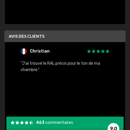
AVIS DES CLIENTS
Christian
F
 quels
"J'ai trouvé le RAL précis pour le ton de ma
"Bien 
rs
chambre."
. On ne
est
."
463
commentaires
9,0