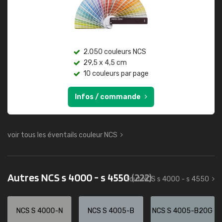
2.050 couleurs NCS
29,5 x 4,5 cm
10 couleurs par page
Infos / commande
voir tous les éventails couleur NCS
Autres NCS s 4000 - s 4550
(222)
tout NCS s 4000 - s 4550
NCS S 4000-N
NCS S 4005-B
NCS S 4005-B20G