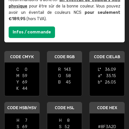
physique
pour être sûr de la bonne couleur. Vous pouvez
avoir un éventail de couleurs NCS
pour seulement
€189,95
(hors TVA).
Infos / commande
CODE CMYK
CODE RGB
CODE CIELAB
C
0
R
143
L*
36.09
M
59
G
58
a*
35.15
Y
69
B
45
b*
26.05
K
44
CODE HSB/HSV
CODE HSL
CODE HEX
H
7
H
8
S
69
S
52
#8F3A2D