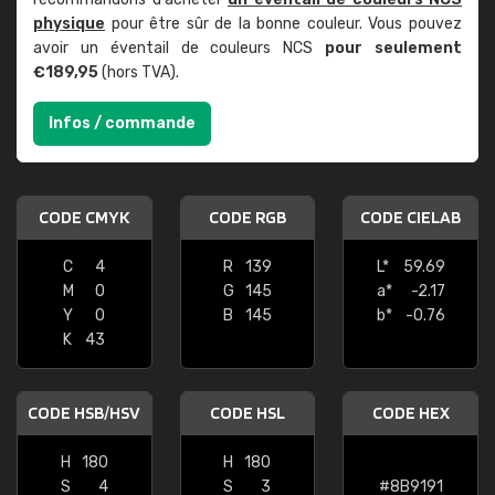
physique
pour être sûr de la bonne couleur. Vous pouvez
avoir un éventail de couleurs NCS
pour seulement
€189,95
(hors TVA).
Infos / commande
CODE CMYK
CODE RGB
CODE CIELAB
C
4
R
139
L*
59.69
M
0
G
145
a*
-2.17
Y
0
B
145
b*
-0.76
K
43
CODE HSB/HSV
CODE HSL
CODE HEX
H
180
H
180
S
4
S
3
#8B9191