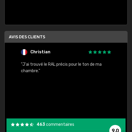
AVIS DES CLIENTS
Christian
F
 quels
"J'ai trouvé le RAL précis pour le ton de ma
"Bien 
rs
chambre."
. On ne
est
."
463
commentaires
9,0