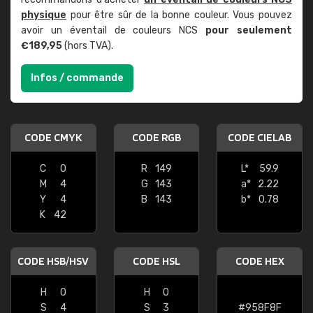
physique
pour être sûr de la bonne couleur. Vous pouvez
avoir un éventail de couleurs NCS
pour seulement
€189,95
(hors TVA).
Infos / commande
CODE CMYK
CODE RGB
CODE CIELAB
C
0
R
149
L*
59.9
M
4
G
143
a*
2.22
Y
4
B
143
b*
0.78
K
42
CODE HSB/HSV
CODE HSL
CODE HEX
H
0
H
0
S
4
S
3
#958F8F