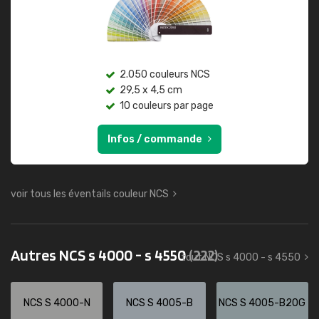
2.050 couleurs NCS
29,5 x 4,5 cm
10 couleurs par page
Infos / commande
voir tous les éventails couleur NCS
Autres NCS s 4000 - s 4550
(222)
tout NCS s 4000 - s 4550
NCS S 4000-N
NCS S 4005-B
NCS S 4005-B20G