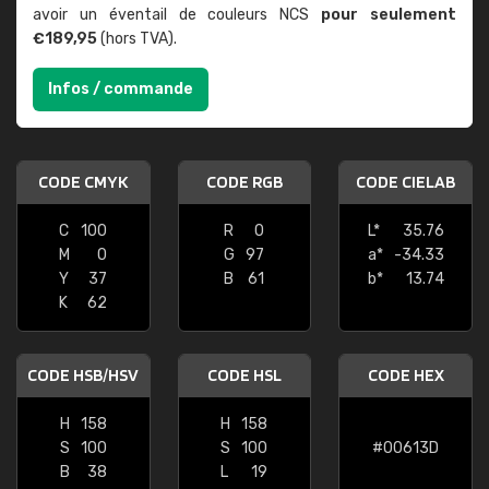
avoir un éventail de couleurs NCS
pour seulement
€189,95
(hors TVA).
Infos / commande
CODE CMYK
CODE RGB
CODE CIELAB
C
100
R
0
L*
35.76
M
0
G
97
a*
-34.33
Y
37
B
61
b*
13.74
K
62
CODE HSB/HSV
CODE HSL
CODE HEX
H
158
H
158
S
100
S
100
#00613D
B
38
L
19