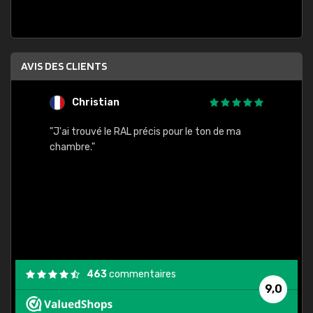
AVIS DES CLIENTS
Christian
F
 quels
"J'ai trouvé le RAL précis pour le ton de ma
"Bien 
rs
chambre."
. On ne
est
."
463
commentaires
9,0