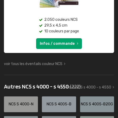
2.050 couleurs NCS
29,5 x 4,5 cm
10 couleurs par page
Infos / commande
voir tous les éventails couleur NCS
Autres NCS s 4000 - s 4550
(222)
tout NCS s 4000 - s 4550
NCS S 4000-N
NCS S 4005-B
NCS S 4005-B20G