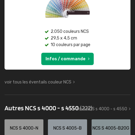
2.050 couleurs NCS
29,5 x 4,5 cm
10 couleurs par page
Infos / commande
voir tous les éventails couleur NCS
Autres NCS s 4000 - s 4550
(222)
tout NCS s 4000 - s 4550
NCS S 4000-N
NCS S 4005-B
NCS S 4005-B20G