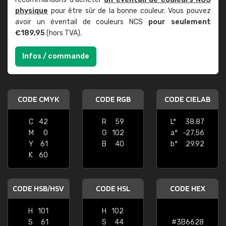
physique
pour être sûr de la bonne couleur. Vous pouvez
avoir un éventail de couleurs NCS
pour seulement
€189,95
(hors TVA).
Infos / commande
CODE CMYK
CODE RGB
CODE CIELAB
C
42
R
59
L*
38.87
M
0
G
102
a*
-27.56
Y
61
B
40
b*
29.92
K
60
CODE HSB/HSV
CODE HSL
CODE HEX
H
101
H
102
S
61
S
44
#3B6628