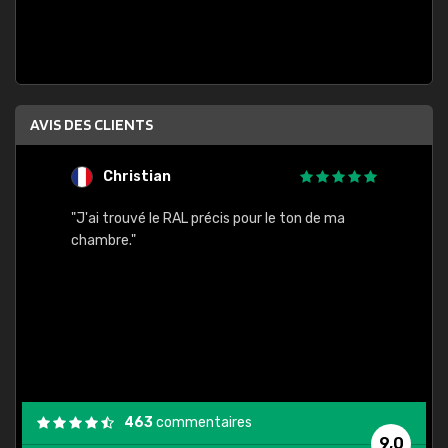
AVIS DES CLIENTS
Christian
F
 quels
"J'ai trouvé le RAL précis pour le ton de ma
"Bien 
rs
chambre."
. On ne
est
."
463
commentaires
9,0