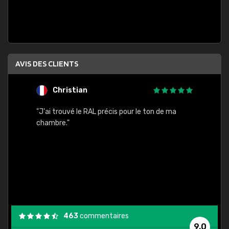
AVIS DES CLIENTS
Christian
F
 quels
"J'ai trouvé le RAL précis pour le ton de ma
"Bien 
rs
chambre."
. On ne
est
."
463
commentaires
9,0