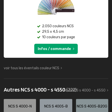
2.050 couleurs NCS
29,5 x 4,5 cm
10 couleurs par page
Infos / commande
voir tous les éventails couleur NCS
Autres NCS s 4000 - s 4550
(222)
tout NCS s 4000 - s 4550
NCS S 4000-N
NCS S 4005-B
NCS S 4005-B20G