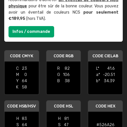
physique
pour être sûr de la bonne couleur. Vous pouvez
avoir un éventail de couleurs NCS
pour seulement
€189,95
(hors TVA).
Infos / commande
CODE CMYK
CODE RGB
CODE CIELAB
C
23
R
82
L*
41.6
M
0
G
106
a*
-20.51
Y
64
B
38
b*
34.39
K
58
CODE HSB/HSV
CODE HSL
CODE HEX
H
83
H
81
S
64
S
47
#526A26