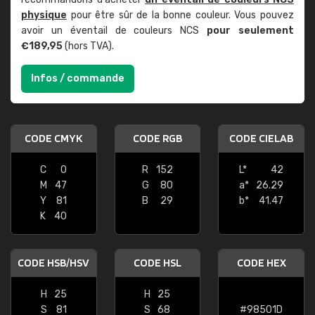
physique
pour être sûr de la bonne couleur. Vous pouvez
avoir un éventail de couleurs NCS
pour seulement
€189,95
(hors TVA).
Infos / commande
CODE CMYK
CODE RGB
CODE CIELAB
C
0
R
152
L*
42
M
47
G
80
a*
26.29
Y
81
B
29
b*
41.47
K
40
CODE HSB/HSV
CODE HSL
CODE HEX
H
25
H
25
S
81
S
68
#98501D