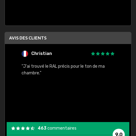
AVIS DES CLIENTS
Christian
F
 quels
"J'ai trouvé le RAL précis pour le ton de ma
"Bien 
rs
chambre."
. On ne
est
."
463
commentaires
9,0