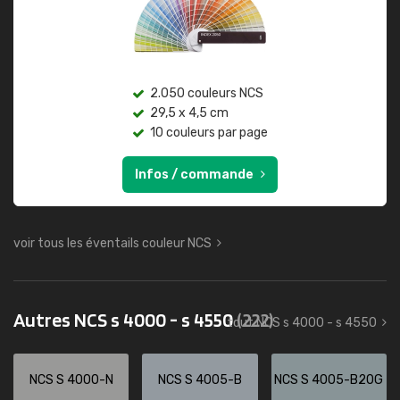
2.050 couleurs NCS
29,5 x 4,5 cm
10 couleurs par page
Infos / commande
voir tous les éventails couleur NCS
Autres NCS s 4000 - s 4550
(222)
tout NCS s 4000 - s 4550
NCS S 4000-N
NCS S 4005-B
NCS S 4005-B20G