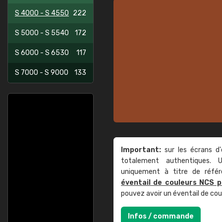
S 4000 - S 4550
222
S 5000 - S 5540
172
S 6000 - S 6530
117
S 7000 - S 9000
133
Important:
sur les écrans d'
totalement authentiques. U
uniquement à titre de réfé
éventail de couleurs NCS p
pouvez avoir un éventail de co
Infos / commande