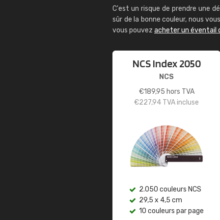
C'est un risque de prendre une dé
sûr de la bonne couleur, nous vo
vous pouvez
acheter un éventail 
NCS Index 2050
NCS
€
189,95
hors TVA
€
227,94
TVA incluse
2.050 couleurs NCS
29,5 x 4,5 cm
10 couleurs par page