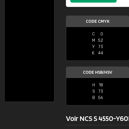
CODE CMYK
C
0
M
52
Y
73
K
44
CODE HSB/HSV
H
18
S
73
B
56
Voir NCS S 4550-Y60R