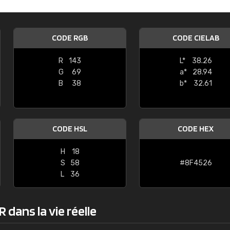
Guillaume Euvrard
"Le site ne permet pas de voir clai
CODE RGB
CODE CIELAB
sont les produits disponibles. Il y a p
palettes de couleurs: Classic, Design
R
143
L*
38.26
comprend pas qui est quoi. La livrai
G
69
a*
28.94
bien passé et le produit reçu me con
B
38
b*
32.61
CODE HSL
CODE HEX
H
18
S
58
#8F4526
L
36
 dans la vie réelle