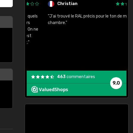
Christian
rement quels
"J'ai trouvé le RAL précis pour le ton de ma
"
lusieurs
chambre."
, etc. On ne
son s'est
vient."
463
commentaires
9,0