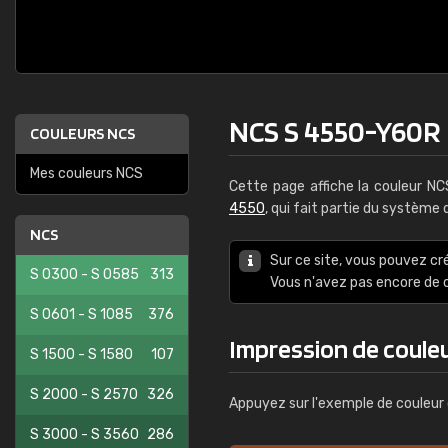
NCS S 4550-Y60R
COULEURS NCS
Mes couleurs NCS
Cette page affiche la couleur N
4550
, qui fait partie du système
NCS
Sur ce site, vous pouvez cr
S 0300 - S 0585
313
Vous n'avez pas encore d
S 0601 - S 1085
376
Impression de coule
S 1500 - S 1580
107
S 2000 - S 2570
326
Appuyez sur l'exemple de couleur 
S 3000 - S 3560
286