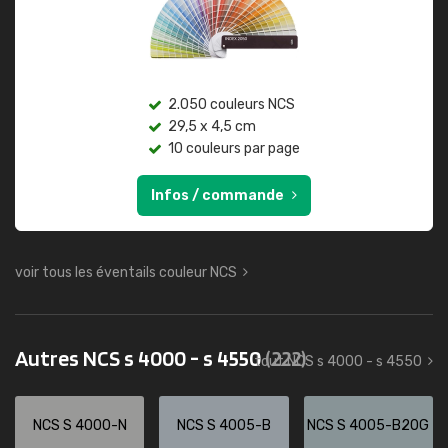
2.050 couleurs NCS
29,5 x 4,5 cm
10 couleurs par page
Infos / commande
voir tous les éventails couleur NCS
Autres NCS s 4000 - s 4550
(222)
tout NCS s 4000 - s 4550
NCS S 4000-N
NCS S 4005-B
NCS S 4005-B20G