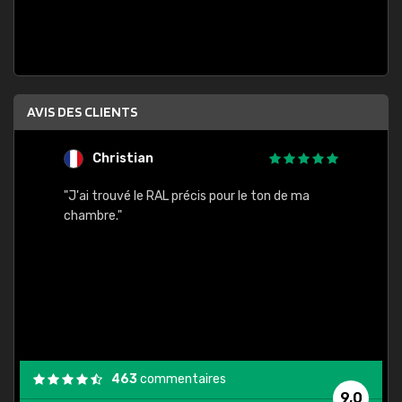
AVIS DES CLIENTS
Christian
F
 quels
"J'ai trouvé le RAL précis pour le ton de ma
"Bien 
rs
chambre."
. On ne
est
."
463
commentaires
9,0