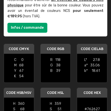
physique
pour être sûr de la bonne couleur. Vous pouvez
avoir un éventail de couleurs NCS
pour seulement
€189,95
(hors TVA).
Infos / commande
CODE CMYK
CODE RGB
CODE CIELAB
C
0
R
118
L*
27.8
M
68
G
38
a*
35.06
Y
67
B
39
b*
18.61
K
54
CODE HSB/HSV
CODE HSL
CODE HEX
H
360
H
359
S
68
S
51
#762627